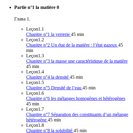
Partie n°1 la matière
0
Глава 1.
Leçon
1.1
Chapitre n°1 la verrerie
45 min
Leçon
1.2
Chapitre n°2 Un état de la matière : l’état gazeux
45
min
Leçon
1.3
Chapitre n°3 la masse une caractéristique de la matière
45 min
Leçon
1.4
Chapitre n°4 la densité
45 min
Leçon
1.5
Chapitre n°5 Densité de l’eau
45 min
Leçon
1.6
Chapitre n°6 les mélanges homogènes et hétérogènes
45 min
Leçon
1.7
Chapitre n°7 Séparation des constituants d’un mélange
hétérogène
45 min
Leçon
1.8
Chapitre n°8 la solubilité
45 min