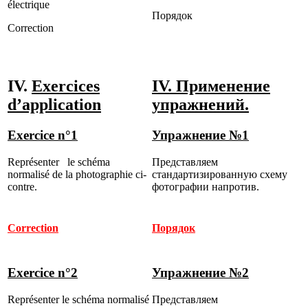
électrique
Порядок
Correction
IV.
Exercices
IV.
Применение
d’application
упражнений.
Exercice n°1
Упражнение №1
Représenter le schéma
Представляем
normalisé de la photographie ci-
стандартизированную схему
contre.
фотографии напротив.
Correction
Порядок
Exercice n°2
Упражнение №2
Représenter le schéma normalisé
Представляем