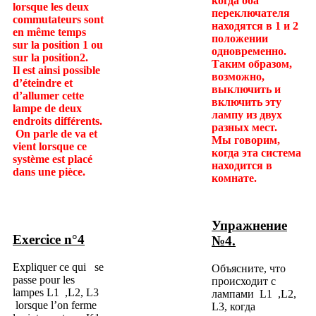
когда оба
lorsque les deux
переключателя
commutateurs sont
находятся в 1 и 2
en même temps
положении
sur la position 1 ou
одновременно.
sur la position2.
Таким образом,
Il est ainsi possible
возможно,
d’éteindre et
выключить и
d’allumer cette
включить эту
lampe de deux
лампу из двух
endroits différents.
разных мест.
On parle de va et
Мы говорим,
vient lorsque ce
когда эта система
système est placé
находится в
dans une pièce.
комнате.
Упражнение
Exercice n°4
№
4
.
Expliquer ce qui se
Объясните, что
passe pour les
происходит с
lampes L1 ,L2, L3
лампами L1 ,L2,
lorsque l’on ferme
L3, когда