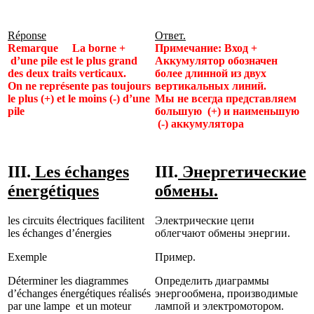
Réponse
Ответ.
Remarque La borne +
Примечание: Вход +
d’une pile est le plus grand
Аккумулятор обозначен
des deux traits verticaux.
более длинной из двух
On ne représente pas toujours
вертикальных линий.
le plus (+) et le moins (-) d’une
Мы не всегда представляем
pile
большую (+) и наименьшую
(-) аккумулятора
III.
Les échanges
III.
Энергетические
énergétiques
обмены.
les circuits électriques facilitent
Электрические цепи
les échanges d’énergies
облегчают обмены энергии.
Exemple
Пример.
Déterminer les diagrammes
Определить диаграммы
d’échanges énergétiques réalisés
энергообмена, производимые
par une lampe et un moteur
лампой и электромотором.