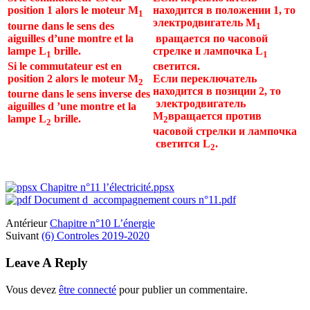
position 1 alors le moteur M
находится в положении
1
,
то
1
электродвигатель
M
tourne dans le sens des
1
aiguilles d’une montre et la
вращается по часовой
lampe L
brille.
стрелке и лампочка
L
1
1
Si le commutateur est en
светится
.
position 2 alors le moteur M
Если переключатель
2
находится в позиции
2
, то
tourne dans le sens inverse des
электродвигатель
aiguilles d ’une montre et la
M
вращается против
lampe L
brille.
2
2
часовой стрелки и лампочка
светится
L
.
2
Chapitre n°11 l’électricité.ppsx
Document d_accompagnement cours n°11.pdf
Antérieur
Chapitre n°10 L’énergie
Suivant
(6) Controles 2019-2020
Leave A Reply
Vous devez
être connecté
pour publier un commentaire.