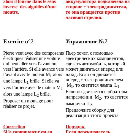
alors il tourne dans le sens
аккумулятора подключена на
inverse des aiguilles d’une
стороне
+
электродвигателя,
montre.
то она вращается против
часовой стрелки.
Exercice n°7
Упражнение №
7
Pierre veut avec des composants
Пьер хочет, с помощью
électriques réaliser une voiture
электрических компанентов,
qui peut aller vers l’avant ou
сделать автомобиль, который
vers l’arrière. Si elle avance vers
может двигаться вперед или
l’avant avec le moteur M
alors
назад. Если он движется
1
вперед с электродвигателем
une lampe L
brille. Si elle va
1
M
, то светится лампа L
.
1
1
vers l’arrière avec le moteur M
2
Если он двигается в обратном
alors une lampe L
brille.
2
направлении M
, то светится
2
Proposer un montage pour
лампочка L
.
2
réaliser ce projet.
Предложите сборку для
реализации этого проекта.
Correction
Порядок.
Si le commutateur est en
Если переключатель