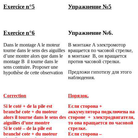
Exercice n°5
Упражнение №
5
Exercice n°6
Упражнение №6.
Dans le montage A le moteur
В монтаже A электромотор
tourne dans le sens des aiguilles
вращается по часовой стрелке,
d’une montre alors que dans le
в монтаже B, он вращается
montage B il tourne dans le
против часовой стрелки.
sens contraire. Proposer une
Предложи гипотизу для этого
hypothèse de cette observation
наблюдения.
Correction
Порядок.
Si le coté + de la pile est
Если сторона
+
branché cote + du moteur
аккумулятора подключена на
alors il tourne dans le sens des
стороне
+
электродвигателя,
aiguilles d’une montre
то она вращается по часовой
Si le coté – de la pile est
стрелке.
branché cote + du moteur
Если сторона
–