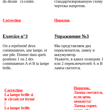
du dessin ci-contre.
стандартизированную схему
чертежа напротив.
Correction
Порядок
Exercice n°3
Упражнение №3
On a représenté deux
Мы представляем два
commutateurs, une lampe, et
переключателя, лампу и
une pile. Donner dans quels
аккумулятор.
positions 1 ou 2 des
Укажите, в каких позициях 1
commutateurs A et B la lampe
или 2 переключателей А и В
brille.
лампа светится.
Порядок.
Correction
Лампа
светится,
La lampe brille si
если цепь
le circuit est fermé
замкнута!
!
Лампа горит,
La lampe brille