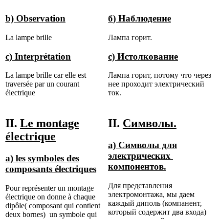
b) Observation
б
)
Наблюдение
La lampe brille
Лампа горит.
c) Interprétation
c)
Истолкование
La lampe brille car elle est
Лампа горит, потому что через
traversée par un courant
нее проходит электрический
électrique
ток.
II.
Le montage
II.
Символы.
électrique
a)
Символы для
электрических
a) les symboles des
компонентов.
composants électriques
Для представления
Pour représenter un montage
электромонтажа, мы даем
électrique on donne à chaque
каждый диполь (компанент,
dipôle( composant qui contient
который содержит два входа)
deux bornes) un symbole qui