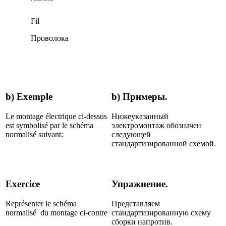
Fil
Проволока
b) Exemple
b) Примеры.
Le montage électrique ci-dessus
Нижеуказанный
est symbolisé par le schéma
электромонтаж обозначен
normalisé suivant:
следующей
стандартизированной схемой.
Exercice
Упражнение.
Représenter le schéma
Представляем
normalisé du montage ci-contre
стандартизированную схему
сборки напротив.