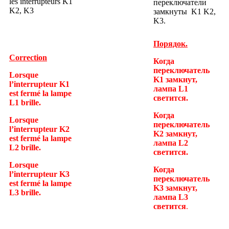
les interrupteurs K1
переключатели
K2, K3
замкнуты K1 K2,
K3.
Порядок.
Correction
Когда
переключатель
Lorsque
K1
замкнут,
l’interrupteur K1
лампа
L1
est fermé la lampe
светится
.
L1 brille.
Когда
Lorsque
переключатель
l’interrupteur K2
K2
замкнут,
est fermé la lampe
лампа
L2
L2 brille.
светится
.
Lorsque
Когда
l’interrupteur K3
переключатель
est fermé la lampe
K3 замкнут,
L3 brille.
лампа L3
светится
.